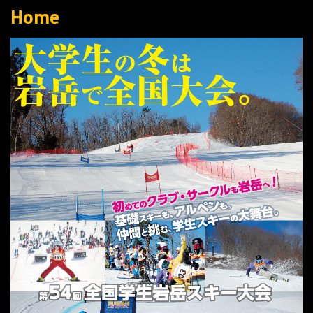
Home
参加する
記録
歴史
THE岩岳
コース規制
競技規則